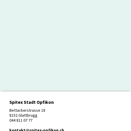
Spitex Stadt Opfikon
Bettackerstrasse 18
8152 Glattbrugg
044 811 07 77
kontakt@spitex-opfikon.ch